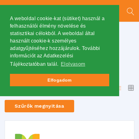
A weboldal cookie-kat (sütiket) használ a
felhasználói élmény növelése és
statisztikai célokból. A weboldal által
Főoldal
/
Szűrés: "Fizikai"
használt cookie-k személyes
Fizikai
adatgyűjtéséhez hozzájárulok. További
információt az Adatkezelési
Tájékoztatóban talál.
Elolvasom
1
Nyitott állás
Elfogadom
Dátum
Rendezés:
Szűrők megnyitása